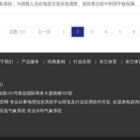
集系统，为调查人员在地质灾害应急调查、巡排查过程中利用平板电脑…
总数 115
上一页
1
2
3
4
5
6
于我们
|
产品服务
|
经典案例
|
行业应用
|
米兰体育
|
米兰体
赵)
路101号致远国际商务大厦南楼503室
官网 专业从事地理信息系统平台研发及行业应用软件开发, 欢迎来电咨询
应急气象系统
农业水利气象系统