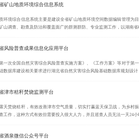
湖南省矿山地质环境综合信息系统
质环境综合信息系统主要是建设全省矿山地质环境空间数据编辑管理为目
矿山调查、勘查及防治和覆盖面广的群测群防、专业监测工作，以湖南省
湖北省风险普查成果信息化应用平台
第一次全国自然灾害综合风险普查实施方案》、《工作方案》等对于第一
础数据库建设相关要求进行湖北省自然灾害综合风险基础数据库规划设计
南省津市秸秆焚烧监测平台
露天焚烧秸秆，有效改善津市空气质量，切实打赢蓝天保卫战，为乡村振
查工作，这种方式有效但需要投入很大人力，并且巡查人员无法一天24小
肃省酒泉微信公众号平台