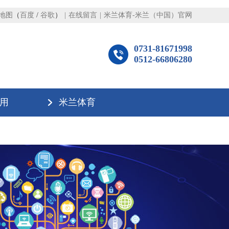
地图
（
百度
/
谷歌
）
|
在线留言
|
米兰体育-米兰（中国）官网
0731-81671998
0512-66806280
用
米兰体育