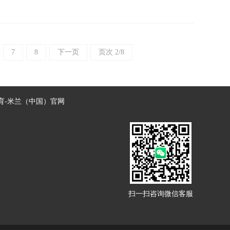
7
8
下一页
页次 2/8
育-米兰（中国）官网
!
扫一扫咨询微信客服