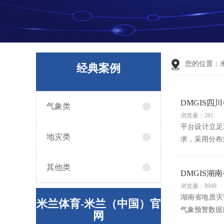
您的位置：
经典案例
DMGIS四
气象类
浏览量：281
平台设计立足
地灾类
求，采用分布
其他类
DMGIS
浏览量：8949
湖南省地质灾
米兰体育-米兰（中国）官
气象预警数据
网