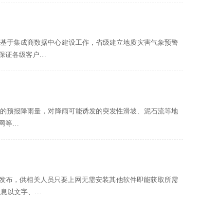
，基于集成商数据中心建设工作，省级建立地质灾害气象预警
保证各级客户…
时的预报降雨量，对降雨可能诱发的突发性滑坡、泥石流等地
网等…
行发布，供相关人员只要上网无需安装其他软件即能获取所需
信息以文字、…